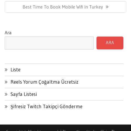
Post:
Next
Best Time To Book Mobile Wifi In Turkey
Post:
Ara
ARA
Liste
Reels Yorum Çoğaltma Ücretsiz
Sayfa Listesi
Şifresiz Twitch Takipçi Gönderme