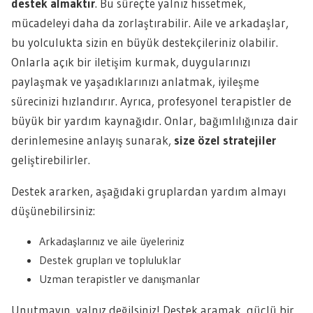
destek almaktır
. Bu süreçte yalnız hissetmek,
mücadeleyi daha da zorlaştırabilir. Aile ve arkadaşlar,
bu yolculukta sizin en büyük destekçileriniz olabilir.
Onlarla açık bir iletişim kurmak, duygularınızı
paylaşmak ve yaşadıklarınızı anlatmak, iyileşme
sürecinizi hızlandırır. Ayrıca, profesyonel terapistler de
büyük bir yardım kaynağıdır. Onlar, bağımlılığınıza dair
derinlemesine anlayış sunarak,
size özel stratejiler
geliştirebilirler.
Destek ararken, aşağıdaki gruplardan yardım almayı
düşünebilirsiniz:
Arkadaşlarınız ve aile üyeleriniz
Destek grupları ve topluluklar
Uzman terapistler ve danışmanlar
Unutmayın, yalnız değilsiniz! Destek aramak, güçlü bir