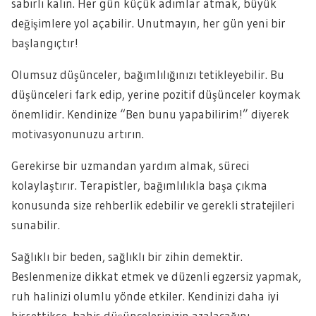
sabırlı kalın. Her gün küçük adımlar atmak, büyük
değişimlere yol açabilir. Unutmayın, her gün yeni bir
başlangıçtır!
Olumsuz düşünceler, bağımlılığınızı tetikleyebilir. Bu
düşünceleri fark edip, yerine pozitif düşünceler koymak
önemlidir. Kendinize “Ben bunu yapabilirim!” diyerek
motivasyonunuzu artırın.
Gerekirse bir uzmandan yardım almak, süreci
kolaylaştırır. Terapistler, bağımlılıkla başa çıkma
konusunda size rehberlik edebilir ve gerekli stratejileri
sunabilir.
Sağlıklı bir beden, sağlıklı bir zihin demektir.
Beslenmenize dikkat etmek ve düzenli egzersiz yapmak,
ruh halinizi olumlu yönde etkiler. Kendinizi daha iyi
hissettikçe, bahis düşüncelerinizin azalacağını