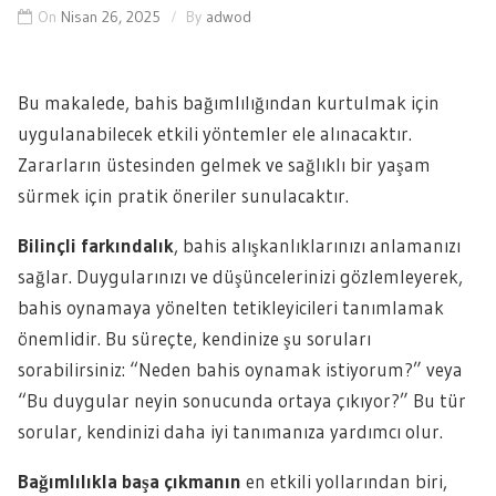
On
Nisan 26, 2025
By
adwod
Bu makalede, bahis bağımlılığından kurtulmak için
uygulanabilecek etkili yöntemler ele alınacaktır.
Zararların üstesinden gelmek ve sağlıklı bir yaşam
sürmek için pratik öneriler sunulacaktır.
Bilinçli farkındalık
, bahis alışkanlıklarınızı anlamanızı
sağlar. Duygularınızı ve düşüncelerinizi gözlemleyerek,
bahis oynamaya yönelten tetikleyicileri tanımlamak
önemlidir. Bu süreçte, kendinize şu soruları
sorabilirsiniz: “Neden bahis oynamak istiyorum?” veya
“Bu duygular neyin sonucunda ortaya çıkıyor?” Bu tür
sorular, kendinizi daha iyi tanımanıza yardımcı olur.
Bağımlılıkla başa çıkmanın
en etkili yollarından biri,