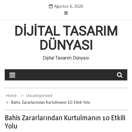
Skip
Ağustos 6, 2026
to
content
DIJITAL TASARIM
DÜNYASI
Dijital Tasarım Dünyası
Home
Uncategorized
Bahis Zararlarından Kurtulmanın 10 Etkili Yolu
Bahis Zararlarından Kurtulmanın 10 Etkili
Yolu