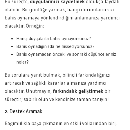
Bu süreçte,
duygularınızı kaydetmek
oldukça faydalı
olabilir. Bir günlüğe yazmak, hangi durumların sizi
bahis oynamaya yönlendirdiğini anlamanıza yardımcı
olacaktır. Örneğin:
Hangi duygularla bahis oynuyorsunuz?
Bahis oynadığınızda ne hissediyorsunuz?
Bahis oynamadan önceki ve sonraki düşünceleriniz
neler?
Bu sorulara yanıt bulmak, bilinçli farkındalığınızı
artıracak ve sağlıklı kararlar almanıza yardımcı
olacaktır. Unutmayın,
farkındalık geliştirmek
bir
süreçtir; sabırlı olun ve kendinize zaman tanıyın!
2. Destek Aramak
Bağımlılıkla başa çıkmanın en etkili yollarından biri,