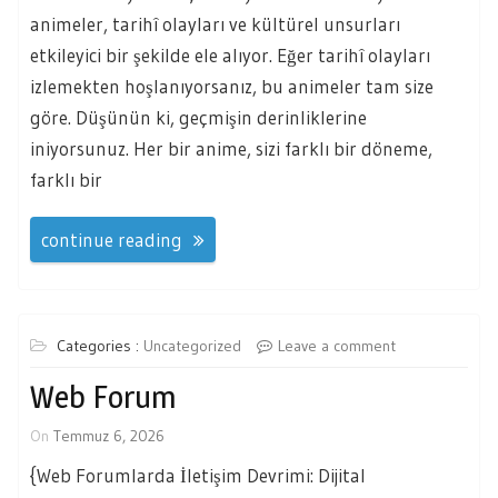
animeler, tarihî olayları ve kültürel unsurları
etkileyici bir şekilde ele alıyor. Eğer tarihî olayları
izlemekten hoşlanıyorsanız, bu animeler tam size
göre. Düşünün ki, geçmişin derinliklerine
iniyorsunuz. Her bir anime, sizi farklı bir döneme,
farklı bir
continue reading
Categories :
Uncategorized
Leave a comment
Web Forum
On
Temmuz 6, 2026
{Web Forumlarda İletişim Devrimi: Dijital