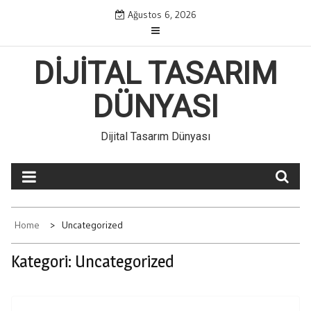
Skip
Ağustos 6, 2026
to
content
DIJITAL TASARIM
DÜNYASI
Dijital Tasarım Dünyası
Home
Uncategorized
Kategori:
Uncategorized