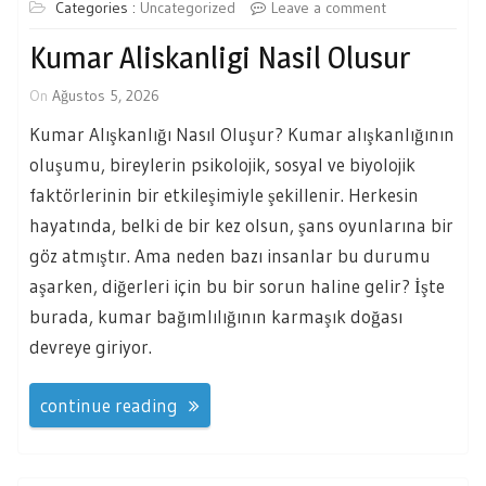
Categories :
Uncategorized
Leave a comment
Kumar Aliskanligi Nasil Olusur
On
Ağustos 5, 2026
Kumar Alışkanlığı Nasıl Oluşur? Kumar alışkanlığının
oluşumu, bireylerin psikolojik, sosyal ve biyolojik
faktörlerinin bir etkileşimiyle şekillenir. Herkesin
hayatında, belki de bir kez olsun, şans oyunlarına bir
göz atmıştır. Ama neden bazı insanlar bu durumu
aşarken, diğerleri için bu bir sorun haline gelir? İşte
burada, kumar bağımlılığının karmaşık doğası
devreye giriyor.
continue reading