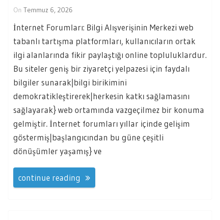
On
Temmuz 6, 2026
İnternet Forumları: Bilgi Alışverişinin Merkezi web
tabanlı tartışma platformları, kullanıcıların ortak
ilgi alanlarında fikir paylaştığı online topluluklardur.
Bu siteler geniş bir ziyaretçi yelpazesi için faydalı
bilgiler sunarak|bilgi birikimini
demokratikleştirerek|herkesin katkı sağlamasını
sağlayarak} web ortamında vazgeçilmez bir konuma
gelmiştir. İnternet forumları yıllar içinde gelişim
göstermiş|başlangıcından bu güne çeşitli
dönüşümler yaşamış} ve
continue reading