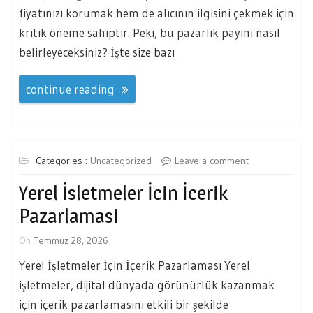
fiyatınızı korumak hem de alıcının ilgisini çekmek için
kritik öneme sahiptir. Peki, bu pazarlık payını nasıl
belirleyeceksiniz? İşte size bazı
continue reading
Categories :
Uncategorized
Leave a comment
Yerel İsletmeler İcin İcerik
Pazarlamasi
On
Temmuz 28, 2026
Yerel İşletmeler İçin İçerik Pazarlaması Yerel
işletmeler, dijital dünyada görünürlük kazanmak
için içerik pazarlamasını etkili bir şekilde