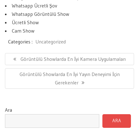
Whatsapp Ücretli Şov
Whatsapp Görüntülü Show
Ücretli Show
Cam Show
Categories :
Uncategorized
Yazı
gezinmesi
Previous
Görüntülü Showlarda En İyi Kamera Uygulamaları
Post:
Next
Görüntülü Showlarda En İyi Yayın Deneyimi İçin
Post:
Gerekenler
Ara
ARA