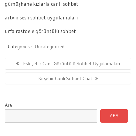
gümüşhane kızlarla canlı sohbet
artvin sesli sohbet uygulamaları
urfa rastgele görüntülü sohbet
Categories :
Uncategorized
Yazı
gezinmesi
Previous
Eskişehir Canlı Görüntülü Sohbet Uygulamaları
Post:
Next
Kırşehir Canli Sohbet Chat
Post:
Ara
ARA