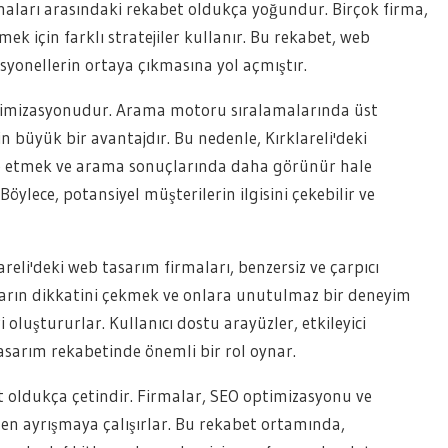
rmaları arasındaki rekabet oldukça yoğundur. Birçok firma,
k için farklı stratejiler kullanır. Bu rekabet, web
yonellerin ortaya çıkmasına yol açmıştır.
ptimizasyonudur. Arama motoru sıralamalarında üst
in büyük bir avantajdır. Bu nedenle, Kırklareli'deki
ize etmek ve arama sonuçlarında daha görünür hale
Böylece, potansiyel müşterilerin ilgisini çekebilir ve
lareli'deki web tasarım firmaları, benzersiz ve çarpıcı
ların dikkatini çekmek ve onlara unutulmaz bir deneyim
 oluştururlar. Kullanıcı dostu arayüzler, etkileyici
b tasarım rekabetinde önemli bir rol oynar.
t oldukça çetindir. Firmalar, SEO optimizasyonu ve
nden ayrışmaya çalışırlar. Bu rekabet ortamında,