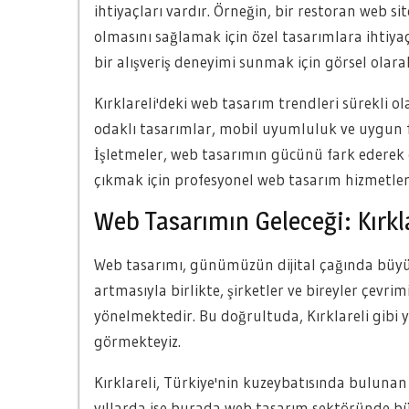
ihtiyaçları vardır. Örneğin, bir restoran web sit
olmasını sağlamak için özel tasarımlara ihtiyaç 
bir alışveriş deneyimi sunmak için görsel olara
Kırklareli'deki web tasarım trendleri sürekli o
odaklı tasarımlar, mobil uyumluluk ve uygun f
İşletmeler, web tasarımın gücünü fark ederek 
çıkmak için profesyonel web tasarım hizmetler
Web Tasarımın Geleceği: Kırkl
Web tasarımı, günümüzün dijital çağında büyük
artmasıyla birlikte, şirketler ve bireyler çevri
yönelmektedir. Bu doğrultuda, Kırklareli gibi y
görmekteyiz.
Kırklareli, Türkiye'nin kuzeybatısında bulunan t
yıllarda ise burada web tasarım sektöründe büy