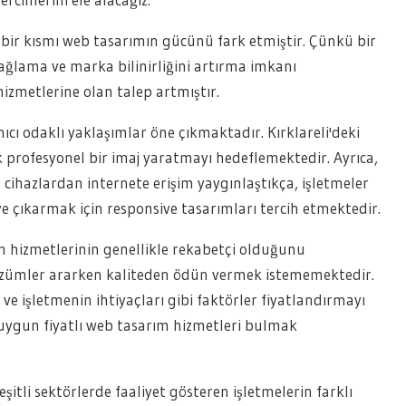
k bir kısmı web tasarımın gücünü fark etmiştir. Çünkü bir
 sağlama ve marka bilinirliğini artırma imkanı
izmetlerine olan talep artmıştır.
ıcı odaklı yaklaşımlar öne çıkmaktadır. Kırklareli'deki
ek profesyonel bir imaj yaratmayı hedeflemektedir. Ayrıca,
cihazlardan internete erişim yaygınlaştıkça, işletmeler
ye çıkarmak için responsive tasarımları tercih etmektedir.
m hizmetlerinin genellikle rekabetçi olduğunu
 çözümler ararken kaliteden ödün vermek istememektedir.
ve işletmenin ihtiyaçları gibi faktörler fiyatlandırmayı
de uygun fiyatlı web tasarım hizmetleri bulmak
çeşitli sektörlerde faaliyet gösteren işletmelerin farklı