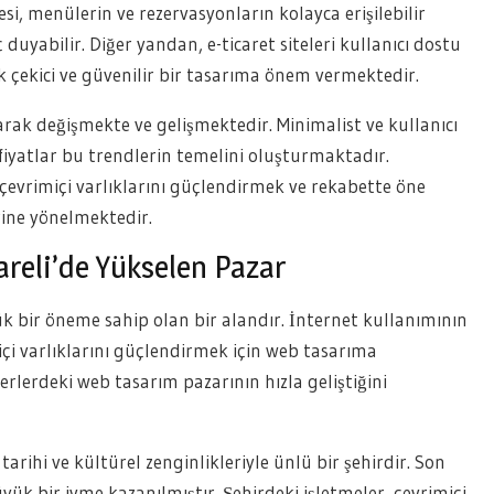
esi, menülerin ve rezervasyonların kolayca erişilebilir
duyabilir. Diğer yandan, e-ticaret siteleri kullanıcı dostu
k çekici ve güvenilir bir tasarıma önem vermektedir.
larak değişmekte ve gelişmektedir. Minimalist ve kullanıcı
iyatlar bu trendlerin temelini oluşturmaktadır.
çevrimiçi varlıklarını güçlendirmek ve rekabette öne
ine yönelmektedir.
areli’de Yükselen Pazar
 bir öneme sahip olan bir alandır. İnternet kullanımının
miçi varlıklarını güçlendirmek için web tasarıma
erlerdeki web tasarım pazarının hızla geliştiğini
arihi ve kültürel zenginlikleriyle ünlü bir şehirdir. Son
ük bir ivme kazanılmıştır. Şehirdeki işletmeler, çevrimiçi