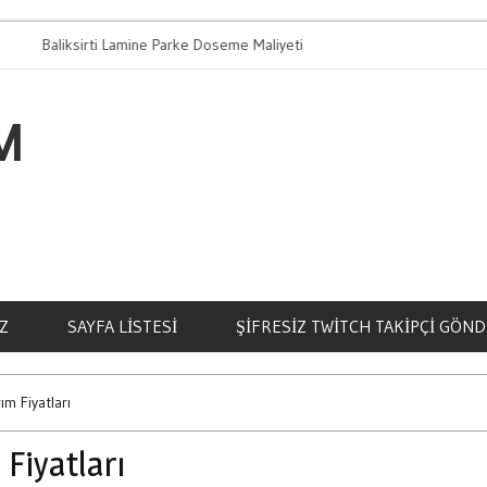
liksirti Lamine Parke Doseme Maliyeti
Bahis Oynamanin
M
Z
SAYFA LISTESI
ŞIFRESIZ TWITCH TAKIPÇI GÖN
ım Fiyatları
 Fiyatları