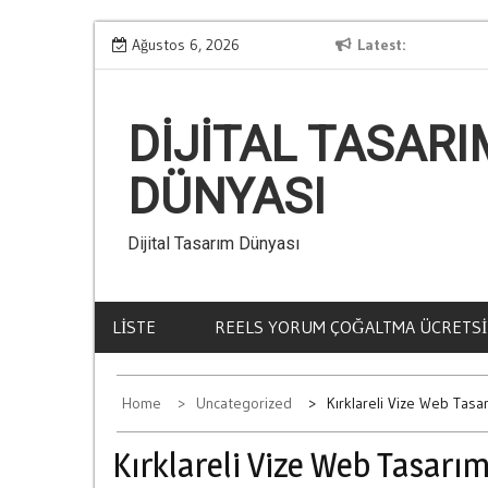
Skip
Kumar Aliskanligi Nasil Olusur
Ağustos 6, 2026
Latest
Ba
to
content
DIJITAL TASARI
DÜNYASI
Dijital Tasarım Dünyası
LISTE
REELS YORUM ÇOĞALTMA ÜCRETSI
Home
Uncategorized
Kırklareli Vize Web Tasar
Kırklareli Vize Web Tasarım