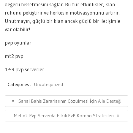
değerli hissetmesini sağlar. Bu tür etkinlikler, klan
ruhunu pekiştirir ve herkesin motivasyonunu artırır.
Unutmayın, güçlü bir klan ancak güçlü bir iletişimle
var olabilir!
pvp oyunlar
mt2 pvp
1-99 pvp serverler
Categories :
Uncategorized
Yazı
gezinmesi
Previous
Sanal Bahis Zararlarının Çözülmesi İçin Aile Desteği
Post:
Next
Metin2 Pvp Serverda Etkili PvP Kombo Stratejileri
Post: