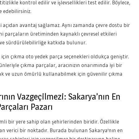
izlikle kontrol edilir ve işlevsellikleri test edilir. Böylece,
 edebilirsiniz.
i açıdan avantaj sağlamaz. Aynı zamanda çevre dostu bir
eni parçaların üretiminden kaynaklı çevresel etkileri
ve sürdürülebilirliğe katkıda bulunur.
 için çıkma oto yedek parça seçenekleri oldukça geniştir.
rünleriyle çıkma parçalar, aracınızın onarımında iyi bir
mak ve uzun ömürlü kullanabilmek için güvenilir çıkma
ının Vazgeçilmezi: Sakarya’nın En
arçaları Pazarı
 bir yere sahip olan şehirlerinden biridir. Özellikle
can verici bir noktadır. Burada bulunan Sakarya'nın en
raç sahipleri için vazgeçilmez bir destinasyon haline