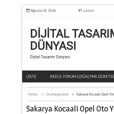
Skip
Kumar Aliskanligi Nasil Olusur
Ağustos 8, 2026
Latest
B
to
content
DIJITAL TASARI
DÜNYASI
Dijital Tasarım Dünyası
LISTE
REELS YORUM ÇOĞALTMA ÜCRETSI
Home
Uncategorized
Sakarya Kocaali Opel Ot
Sakarya Kocaali Opel Oto 