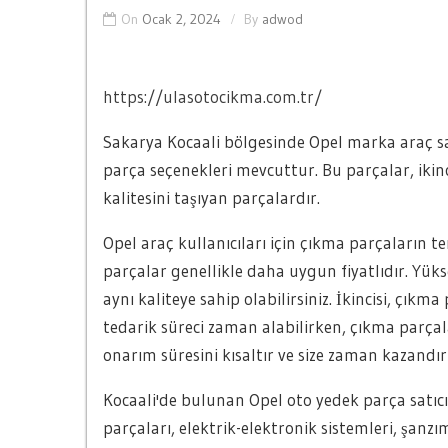
On
Ocak 2, 2024
By
adwod
https://ulasotocikma.com.tr/
Sakarya Kocaali bölgesinde Opel marka araç sah
parça seçenekleri mevcuttur. Bu parçalar, ikinc
kalitesini taşıyan parçalardır.
Opel araç kullanıcıları için çıkma parçaların ter
parçalar genellikle daha uygun fiyatlıdır. Yükse
aynı kaliteye sahip olabilirsiniz. İkincisi, çıkm
tedarik süreci zaman alabilirken, çıkma parçala
onarım süresini kısaltır ve size zaman kazandırı
Kocaali'de bulunan Opel oto yedek parça satıcı
parçaları, elektrik-elektronik sistemleri, şan