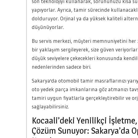
son teknolojiyi kullanarak, sorununuzu kısa sür
yapıyorlar. Ayrıca, tamir sürecinde kullanacakl
dolduruyor. Orjinal ya da yüksek kaliteli altern
düşünüyorlar.
Bu servis merkezi, müşteri memnuniyetini her 
bir yaklaşım sergileyerek, size güven veriyorla
düşük seviyelere çekecekleri konusunda kendil
nedenlerinden sadece biri.
Sakarya'da otomobil tamir masraflarınızı yarıya
oto yedek parça imkanlarına göz atmanızı tavs
tamiri uygun fiyatlarla gerçekleştirebilir ve 
sağlayabilirsiniz.
Kocaali’deki Yenilikçi İşletm
Çözüm Sunuyor: Sakarya’da Ope