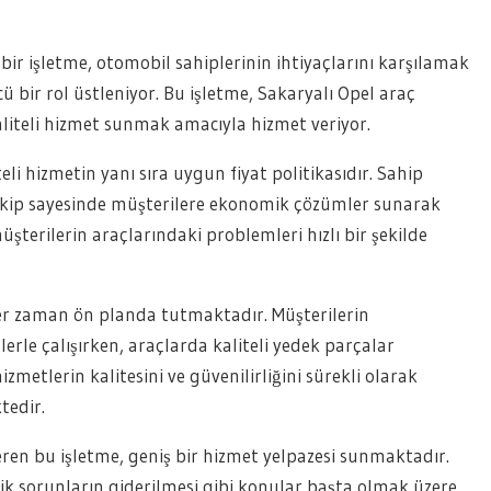
 bir işletme, otomobil sahiplerinin ihtiyaçlarını karşılamak
ir rol üstleniyor. Bu işletme, Sakaryalı Opel araç
kaliteli hizmet sunmak amacıyla hizmet veriyor.
li hizmetin yanı sıra uygun fiyat politikasıdır. Sahip
ekip sayesinde müşterilere ekonomik çözümler sunarak
şterilerin araçlarındaki problemleri hızlı bir şekilde
er zaman ön planda tutmaktadır. Müşterilerin
erle çalışırken, araçlarda kaliteli yedek parçalar
zmetlerin kalitesini ve güvenilirliğini sürekli olarak
tedir.
ren bu işletme, geniş bir hizmet yelpazesi sunmaktadır.
ik sorunların giderilmesi gibi konular başta olmak üzere,