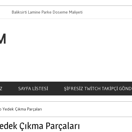
aliksirti Lamine Parke Doseme Maliyeti
Bahis Oynamanin
M
Z
SAYFA LISTESI
ŞIFRESIZ TWITCH TAKIPÇI GÖN
o Yedek Çıkma Parçaları
Yedek Çıkma Parçaları