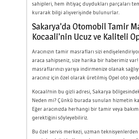
sahipleri, hem ihtiyaç duydukları parçaları te
kurarak bilgi alışverişinde bulunurlar.
Sakarya’da Otomobil Tamir Mas
Kocaali’nin Ucuz ve Kaliteli O
Aracınızın tamir masrafları sizi endişelendiri
araca sahipseniz, size harika bir haberimiz var
masraflarınızı yarıya indirmenize olanak sağlı
aracınız için özel olarak üretilmiş Opel oto y
Kocaali'nin bu gizli adresi, Sakarya bölgesinde
Neden mi? Çünkü burada sunulan hizmetin kalit
Eğer aracınızda herhangi bir tamir veya bakım
gerektiğini söyleyebiliriz.
Bu özel servis merkezi, uzman teknisyenlerden o