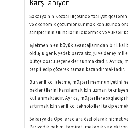
Karşılanıyor
Sakarya'nın Kocaali ilçesinde faaliyet gösteren
ve ekonomik çözümler sunmak konusunda öncü b
sahiplerinin sıkıntılarını gidermek ve yüksek 
İşletmenin en büyük avantajlarından biri, kalite
olduğu geniş yedek parça stoğu ve deneyimli 
bütçe dostu seçenekler sunmaktadır. Ayrıca, mü
tespit edip çözerek zaman kazandırmaktadır.
Bu yenilikçi işletme, müşteri memnuniyetini h
beklentilerini karşılamak için uzman teknisyenl
kullanmaktadır. Ayrıca, müşterilere sağladığı hi
artırmak için yenilikçi teknolojileri takip etmek
Sakarya'da Opel araçlara özel olarak hizmet ve
Periyodik bakım, tamirat, mekanik ve elektron