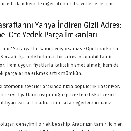
min ederken hem de diğer otomobil severlerle iletişim
raflarını Yarıya İndiren Gizli Adres:
pel Oto Yedek Parça İmkanları
yor mu? Sakarya'da ikamet ediyorsanız ve Opel marka bir
! Kocaali ilçesinde bulunan bir adres, otomobil tamir
yor. Hem uygun fiyatlarla kaliteli hizmet almak, hem de
edek parçalarına erişmek artık mümkün.
ki otomobil severler arasında hızla popülerlik kazanıyor.
esi ve fiyatların uygunluğu gerçekten dikkat çekici!
 ihtiyacı varsa, bu adresi mutlaka değerlendirmeniz
luşan deneyimli bir ekibe sahip. Aracınızın tamiri için en