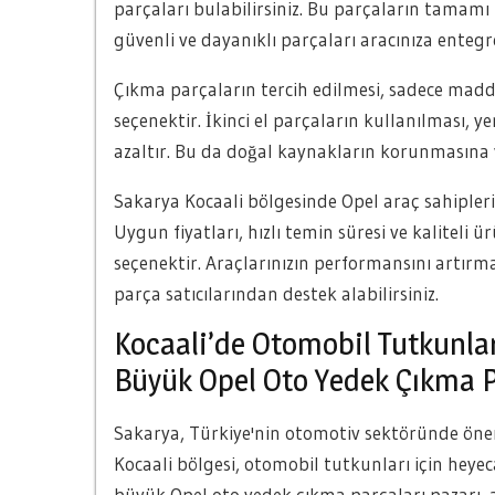
parçaları bulabilirsiniz. Bu parçaların tamamı tit
güvenli ve dayanıklı parçaları aracınıza entegre
Çıkma parçaların tercih edilmesi, sadece madd
seçenektir. İkinci el parçaların kullanılması, y
azaltır. Bu da doğal kaynakların korunmasına 
Sakarya Kocaali bölgesinde Opel araç sahipleri
Uygun fiyatları, hızlı temin süresi ve kaliteli ü
seçenektir. Araçlarınızın performansını artır
parça satıcılarından destek alabilirsiniz.
Kocaali’de Otomobil Tutkunlar
Büyük Opel Oto Yedek Çıkma P
Sakarya, Türkiye'nin otomotiv sektöründe önemli
Kocaali bölgesi, otomobil tutkunları için heye
büyük Opel oto yedek çıkma parçaları pazarı, a