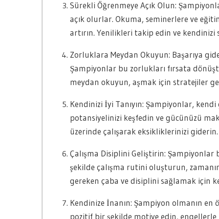
Sürekli Öğrenmeye Açık Olun: Şampiyonlar
açık olurlar. Okuma, seminerlere ve eğiti
artırın. Yenilikleri takip edin ve kendiniz
Zorluklara Meydan Okuyun: Başarıya giden
Şampiyonlar bu zorlukları fırsata dönüştü
meydan okuyun, aşmak için stratejiler gel
Kendinizi İyi Tanıyın: Şampiyonlar, kendi 
potansiyelinizi keşfedin ve gücünüzü maks
üzerinde çalışarak eksikliklerinizi giderin.
Çalışma Disiplini Geliştirin: Şampiyonlar ba
şekilde çalışma rutini oluşturun, zamanın
gereken çaba ve disiplini sağlamak için k
Kendinize İnanın: Şampiyon olmanın en ö
pozitif bir şekilde motive edin, engellerl