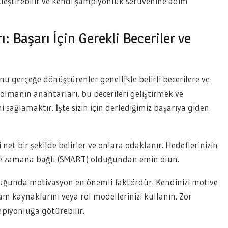
kleştirebilir ve kendi şampiyonluk serüvenine adım
 Başarı İçin Gerekli Beceriler ve
u gerçeğe dönüştürenler genellikle belirli becerilere ve
 olmanın anahtarları, bu becerileri geliştirmek ve
i sağlamaktır. İşte sizin için derlediğimiz başarıya giden
 net bir şekilde belirler ve onlara odaklanır. Hedeflerinizin
kçi ve zamana bağlı (SMART) olduğundan emin olun.
uğunda motivasyon en önemli faktördür. Kendinizi motive
am kaynaklarını veya rol modellerinizi kullanın. Zor
piyonluğa götürebilir.