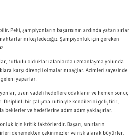
bilir. Peki, şampiyonların başarısının ardında yatan sırlar
nahtarlarını keşfedeceğiz. Şampiyonluk için gereken
z.
yonlar, tutkulu oldukları alanlarda uzmanlaşma yolunda
uklara karşı dirençli olmalarını sağlar. Azimleri sayesinde
 geleni yaparlar.
mpiyonlar, uzun vadeli hedeflere odaklanır ve hemen sonuç
siplinli bir çalışma rutiniyle kendilerini geliştirir,
rla beklerler ve hedeflerine adım adım yaklaşırlar.
luk için kritik faktörlerdir. Başarı, sınırların
kirleri denemekten çekinmezler ve risk alarak büyürler.