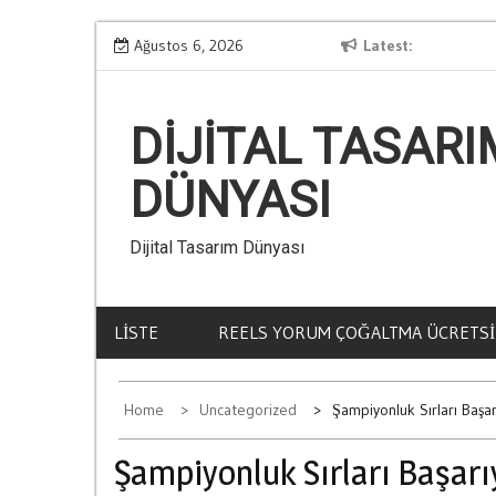
Skip
Kumar Aliskanligi Nasil Olusur
Ağustos 6, 2026
Latest
Ba
to
content
DIJITAL TASARI
DÜNYASI
Dijital Tasarım Dünyası
LISTE
REELS YORUM ÇOĞALTMA ÜCRETSI
Home
Uncategorized
Şampiyonluk Sırları Başa
Şampiyonluk Sırları Başarı