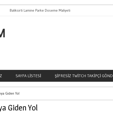
liksirti Lamine Parke Doseme Maliyeti
Bahis Oynamanin
M
Z
SAYFA LISTESI
ŞIFRESIZ TWITCH TAKIPÇI GÖN
rıya Giden Yol
ya Giden Yol