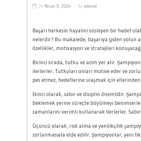
On
Nisan 9, 2024
By
adwod
Başarı herkesin hayalini süsleyen bir hedef ola
nelerdir? Bu makalede, başarıya giden yolun a
özellikler, motivasyon ve stratejileri konuşacağı
Birinci sırada, tutku ve azim yer alır. Şampi
ilerlerler. Tutkuları onları motive eder ve zorl
pes etmez, hedeflerine ulaşmak için ellerinden
İkinci olarak, sabır ve disiplin önemlidir. Şa
beklemek yerine süreçte büyümeyi benimserler. Di
zamanlarını verimli kullanarak ilerlerler. Sabı
Üçüncü olarak, risk alma ve yenilikçilik şampiyon
zorlanmasıyla elde edilir. Şampiyonlar, yeni fi