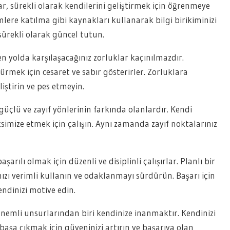
, sürekli olarak kendilerini geliştirmek için öğrenmeye
mlere katılma gibi kaynakları kullanarak bilgi birikiminizi
i sürekli olarak güncel tutun.
 yolda karşılaşacağınız zorluklar kaçınılmazdır.
rmek için cesaret ve sabır gösterirler. Zorluklara
iştirin ve pes etmeyin.
güçlü ve zayıf yönlerinin farkında olanlardır. Kendi
imize etmek için çalışın. Aynı zamanda zayıf noktalarınız
şarılı olmak için düzenli ve disiplinli çalışırlar. Planlı bir
ızı verimli kullanın ve odaklanmayı sürdürün. Başarı için
endinizi motive edin.
nemli unsurlarından biri kendinize inanmaktır. Kendinizi
e başa çıkmak için güveninizi artırın ve başarıya olan