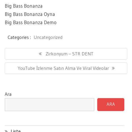
Big Bass Bonanza
Big Bass Bonanza Oyna
Big Bass Bonanza Demo
Categories :
Uncategorized
Yazı
gezinmesi
Previous
Zirkonyum – STR DENT
Post:
Next
YouTube İzlenme Satın Alma Ve Viral Videolar
Post:
Ara
ARA
Liste