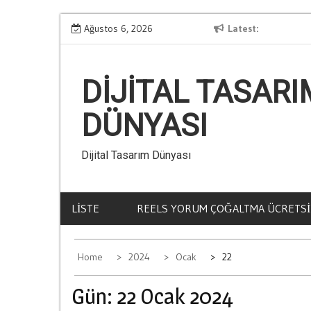
Skip
Kumar Aliskanligi Nasil Olusur
Ağustos 6, 2026
Latest
B
to
content
DIJITAL TASARI
DÜNYASI
Dijital Tasarım Dünyası
LISTE
REELS YORUM ÇOĞALTMA ÜCRETSI
Home
2024
Ocak
22
Gün:
22 Ocak 2024