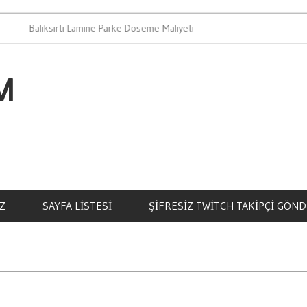
aliksirti Lamine Parke Doseme Maliyeti
Bahis Oynamanin
M
Z
SAYFA LISTESI
ŞIFRESIZ TWITCH TAKIPÇI GÖN