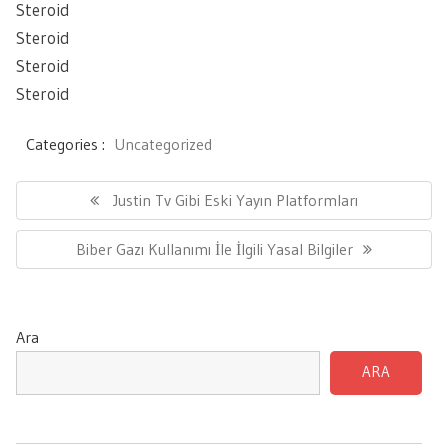
Steroid
Steroid
Steroid
Steroid
Categories :
Uncategorized
Yazı
gezinmesi
Previous
Justin Tv Gibi Eski Yayın Platformları
Post:
Next
Biber Gazı Kullanımı İle İlgili Yasal Bilgiler
Post:
Ara
ARA