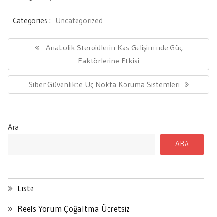
Categories :
Uncategorized
Yazı
gezinmesi
Previous
Anabolik Steroidlerin Kas Gelişiminde Güç
Post:
Faktörlerine Etkisi
Next
Siber Güvenlikte Uç Nokta Koruma Sistemleri
Post:
Ara
ARA
Liste
Reels Yorum Çoğaltma Ücretsiz