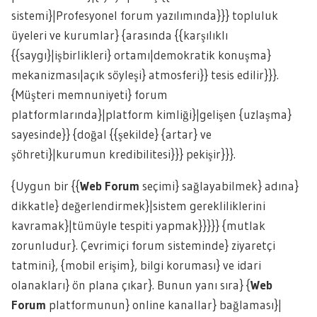
sistemi}|Profesyonel forum yazılımında}}} topluluk
üyeleri ve kurumlar} {arasında {{karşılıklı
{{saygı}|işbirlikleri} ortamı|demokratik konuşma}
mekanizması|açık söyleşi} atmosferi}} tesis edilir}}}.
{Müşteri memnuniyeti} forum
platformlarında}|platform kimliği}|gelişen {uzlaşma}
sayesinde}} {doğal {{şekilde} {artar} ve
şöhreti}|kurumun kredibilitesi}}} pekişir}}}.
{Uygun bir {{
Web Forum
seçimi} sağlayabilmek} adına}
dikkatle} değerlendirmek}|sistem gerekliliklerini
kavramak}|tümüyle tespiti yapmak}}}}} {mutlak
zorunludur}. Çevrimiçi forum sisteminde} ziyaretçi
tatmini}, {mobil erişim}, bilgi koruması} ve idari
olanakları} ön plana çıkar}. Bunun yanı sıra} {
Web
Forum
platformunun} online kanallar} bağlaması}|