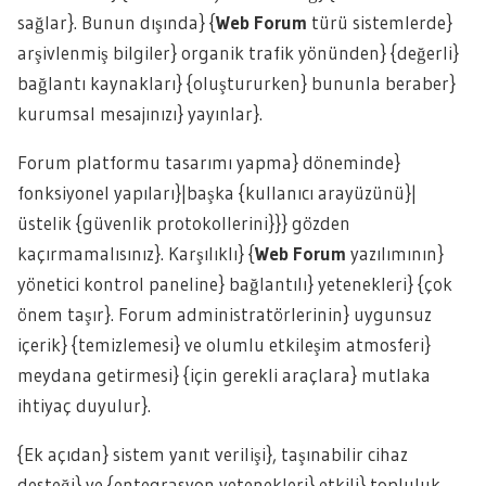
sağlar}. Bunun dışında} {
Web Forum
türü sistemlerde}
arşivlenmiş bilgiler} organik trafik yönünden} {değerli}
bağlantı kaynakları} {oluştururken} bununla beraber}
kurumsal mesajınızı} yayınlar}.
Forum platformu tasarımı yapma} döneminde}
fonksiyonel yapıları}|başka {kullanıcı arayüzünü}|
üstelik {güvenlik protokollerini}}} gözden
kaçırmamalısınız}. Karşılıklı} {
Web Forum
yazılımının}
yönetici kontrol paneline} bağlantılı} yetenekleri} {çok
önem taşır}. Forum administratörlerinin} uygunsuz
içerik} {temizlemesi} ve olumlu etkileşim atmosferi}
meydana getirmesi} {için gerekli araçlara} mutlaka
ihtiyaç duyulur}.
{Ek açıdan} sistem yanıt verilişi}, taşınabilir cihaz
desteği} ve {entegrasyon yetenekleri} etkili} topluluk