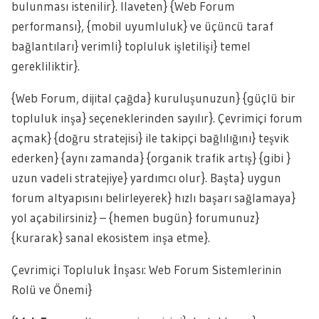
bulunması istenilir}. Ilaveten} {Web Forum
performansı}, {mobil uyumluluk} ve üçüncü taraf
bağlantıları} verimli} topluluk işletilişi} temel
gerekliliktir}.
{Web Forum, dijital çağda} kuruluşunuzun} {güçlü bir
topluluk inşa} seçeneklerinden sayılır}. Çevrimiçi forum
açmak} {doğru stratejisi} ile takipçi bağlılığını} teşvik
ederken} {aynı zamanda} {organik trafik artış} {gibi }
uzun vadeli stratejiye} yardımcı olur}. Başta} uygun
forum altyapısını belirleyerek} hızlı başarı sağlamaya}
yol açabilirsiniz} – {hemen bugün} forumunuz}
{kurarak} sanal ekosistem inşa etme}.
Çevrimiçi Topluluk İnşası: Web Forum Sistemlerinin
Rolü ve Önemi}