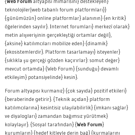
{
Web Forum
altyapısı mimarisini} destekleyen}
teknolojiler|web tabanlı forum platformları}}
{günümüzün} online platformlar} alanının} {en kritik}
öğelerinden sayılır}. İnternet forumları} merkezî olarak}
metin alışverişinin gerçekleştiği ortamlar değil},
{aksine} katılımcıları mobilize eden} {dinamik}
{ekosistemlerdir}. Platform tasarlamayı} isteyenler}
{sıklıkla şu gerçeği gözden kaçırırlar}: somut değer}
mevcut ortamda} {Web Forum} {sunduğu} devamlı
etkileşim} potansiyelinde} kesin}.
Forum altyapısı kurmanız} {çok sayıda} pozitif etkileri}
{beraberinde getirir}. {Teknik açıdan} platform
katılımcılarına} kesintisiz ulaşılabilirlik} {imkanı sağlar}
ve diyalogları} zamandan bağımsız yürütmek}
kolaylaşır}. {Sosyal tarafından} {
Web Forum
}
kurumların} {hedef kitleyle derin bağ} {kurmalarını