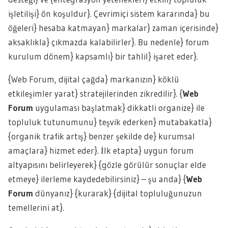
işletilişi} ön koşuldur}. Çevrimiçi sistem kararında} bu
öğeleri} hesaba katmayan} markalar} zaman içerisinde}
aksaklıkla} çıkmazda kalabilirler}. Bu nedenle} forum
kurulum dönem} kapsamlı} bir tahlil} işaret eder}.
{Web Forum, dijital çağda} markanızın} köklü
etkileşimler yarat} stratejilerinden zikredilir}. {
Web
Forum
uygulaması başlatmak} dikkatli organize} ile
topluluk tutunumunu} teşvik ederken} mutabakatla}
{organik trafik artış} benzer şekilde de} kurumsal
amaçlara} hizmet eder}. İlk etapta} uygun forum
altyapısını belirleyerek} {gözle görülür sonuçlar elde
etmeye} ilerleme kaydedebilirsiniz} – şu anda} {
Web
Forum
dünyanız} {kurarak} {dijital topluluğunuzun
temellerini at}.