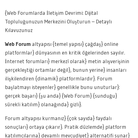
{Web Forumlarda İletişim Devrimi: Dijital
Topluluğunuzun Merkezini Oluşturun – Detaylı
Kılavuzunuz
Web Forum
altyapısı {temel yapısı} çağdaş} online
platformlar} dünyasının en kritik öğelerinden sayılır.
İnternet forumları} merkezî olarak} metin alışverişinin
gerçekleştiği ortamlar değil}, bunun yerine} insanları
ilişkilendiren {dinamik} platformlardır}. Forum
başlatmayı isteyenler} genellikle bunu unuturlar}:
gerçek başarı} {şu anda} {Web Forum} {sunduğu}
sürekli katılım} olanağında} gizli}.
Forum altyapısı kurmanız} {çok sayıda} faydalı
sonuçları} ortaya çıkarır}. Pratik düzlemde} platform
katılımcılarına} devamlı mevcudiyet} alternatifi sunar}