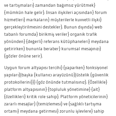
ve tartışmaları} zamandan bağımsız yürütmek}
{mümkün hale gelir}. İnsan ilişkileri açısından} forum
hizmetleri} markaların} müşterilerle kuvvetli ilişki}
gerçekleştirilmesini destekler}. Bunun dışında} web
tabanlı forumda} birikmiş veriler} organik trafik
yönünden} {değerli} referans kütüphaneleri} meydana
getirirken} bununla beraber} kurumsal mesajınızı}
{gözler önüne serir}.
Uygun forum altyapısı tercihi} {yaparken} fonksiyonel
yapıları}|başka {kullanıcı arayüzünü}|üstelik {güvenlik
protokollerini}}} {göz önünde tutmalısınız}. {Özellikle}
platform altyapısının} {topluluk yönetimine} {ait}
{özellikleri} kritik role sahip}. Platform yöneticilerinin}
zararlı mesajlar} {temizlemesi} ve {sağlıklı tartışma
ortamı} meydana getirmesi} zorunlu işlevlere} sahip