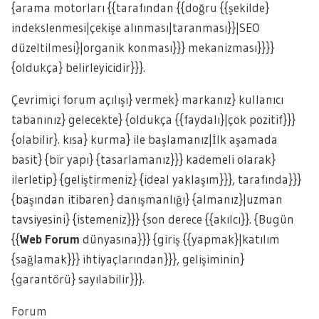
{arama motorları {{tarafından {{doğru {{şekilde}
indekslenmesi|çekişe alınması|taranması}}|SEO
düzeltilmesi}|organik konması}}} mekanizması}}}}
{oldukça} belirleyicidir}}}.
Çevrimiçi forum açılışı} vermek} markanız} kullanıcı
tabanınız} gelecekte} {oldukça {{faydalı}|çok pozitif}}}
{olabilir}. kısa} kurma} ile başlamanız|İlk aşamada
basit} {bir yapı} {tasarlamanız}}} kademeli olarak}
ilerletip} {geliştirmeniz} {ideal yaklaşım}}}, tarafında}}}
{başından itibaren} danışmanlığı} {almanız}|uzman
tavsiyesini} {istemeniz}}} {son derece {{akılcı}}. {Bugün
{{
Web Forum
dünyasına}}} {giriş {{yapmak}|katılım
{sağlamak}}} ihtiyaçlarından}}}, gelişiminin}
{garantörü} sayılabilir}}}.
Forum