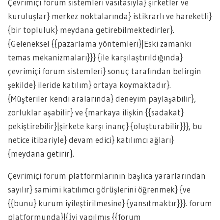
Çevrimiçi forum sistemleri vasıtasıyla} şirketler ve
kuruluşlar} merkez noktalarında} istikrarlı ve hareketli}
{bir topluluk} meydana getirebilmektedirler}.
{Geleneksel {{pazarlama yöntemleri}|Eski zamankı
temas mekanizmaları}}} {ile karşılaştırıldığında}
çevrimiçi forum sistemleri} sonuç tarafından belirgin
şekilde} ileride katılım} ortaya koymaktadır}.
{Müşteriler kendi aralarında} deneyim paylaşabilir},
zorluklar aşabilir} ve {markaya ilişkin {{sadakat}
pekiştirebilir}|şirkete karşı inanç} {oluşturabilir}}}, bu
netice itibariyle} devam edici} katılımcı ağları}
{meydana getirir}.
Çevrimiçi forum platformlarının başlıca yararlarından
sayılır} samimi katılımcı görüşlerini öğrenmek} {ve
{{bunu} kurum iyileştirilmesine} {yansıtmaktır}}}. forum
platformunda}|{İyi yapılmış {{forum